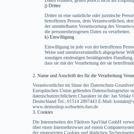
Daten erhalten, gelten jedoch nicht als Empfäng
j) Dritter
Dritter ist eine natürliche oder juristische Per
betroffenen Person, dem Verantwortlichen, dem
der unmittelbaren Verantwortung des Verantwort
die personenbezogenen Daten zu verarbeiten.
k) Einwilligung
Einwilligung ist jede von der betroffenen Person
Weise und unmissverständlich abgegebene Will
sonstigen eindeutigen bestätigenden Handlung, 
dass sie mit der Verarbeitung der sie betreffe
2. Name und Anschrift des für die Verarbeitung Vera
Verantwortlicher im Sinne der Datenschutz-Grundvero
Europäischen Union geltenden Datenschutzgesetze u
datenschutzrechtlichem Charakter ist die: Jan Velsk
Deutschland Tel.: 01514 2897443 E-Mail: kontakt@w
www.demoshop.webseiten-fuer.de
3. Cookies
Die Internetseiten der Fiktiven SpaVital GmbH verw
über einen Internetbrowser auf einem Computersyste
der eingesetzten Cookies und ähnlichen Technologien