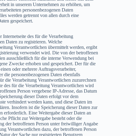
herheit in unserem Unternehmen zu erhöhen, um
 verarbeiteten personenbezogenen Daten
les werden getrennt von allen durch eine
aten gespeichert.
r Internetseite des für die Verarbeitung
n Daten zu registrieren. Welche
eitung Verantwortlichen übermittelt werden, ergibt
gistrierung verwendet wird. Die von der betroffenen
 ausschließlich für die interne Verwendung bei
igene Zwecke erhoben und gespeichert. Der für die
einen oder mehrere Auftragsverarbeiter,
 der die personenbezogenen Daten ebenfalls
für die Verarbeitung Verantwortlichen zuzurechnen
eite des für die Verarbeitung Verantwortlichen wird
etroffenen Person vergebene IP-Adresse, das Datum
 Speicherung dieser Daten erfolgt vor dem
nste verhindert werden kann, und diese Daten im
ären. Insofern ist die Speicherung dieser Daten zur
n erforderlich. Eine Weitergabe dieser Daten an
liche Pflicht zur Weitergabe besteht oder die
ng der betroffenen Person unter freiwilliger Angabe
ung Verantwortlichen dazu, der betroffenen Person
Natur der Sache nur registrierten Benutzern