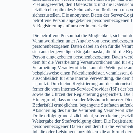
Ziel ausgewertet, den Datenschutz und die Datensic
letztlich ein optimales Schutzniveau für die von uns
sicherzustellen. Die anonymen Daten der Server-Logfi
betroffene Person angegebenen personenbezogenen D
5. Registrierung auf unserer Internetseite
Die betroffene Person hat die Möglichkeit, sich auf de
Verantwortlichen unter Angabe von personenbezogene
personenbezogenen Daten dabei an den für die Verarb
sich aus der jeweiligen Eingabemaske, die für die Re
Person eingegebenen personenbezogenen Daten werden
dem für die Verarbeitung Verantwortlichen und für e
Verarbeitung Verantwortliche kann die Weitergabe an 
beispielsweise einen Paketdienstleister, veranlassen,
ausschließlich für eine interne Verwendung, die dem 
ist, nutzt. Durch eine Registrierung auf der Internets
ferner die vom Internet-Service-Provider (ISP) der b
sowie die Uhrzeit der Registrierung gespeichert. Die
Hintergrund, dass nur so der Missbrauch unserer Die
Bedarfsfall ermöglichen, begangene Straftaten aufzukl
Absicherung des für die Verarbeitung Verantwortliche
Dritte erfolgt grundsätzlich nicht, sofern keine gesetz
Weitergabe der Strafverfolgung dient. Die Registrieru
personenbezogener Daten dient dem für die Verarbeit
Inhalte oder Leistungen anzubieten, die aufgrund der 