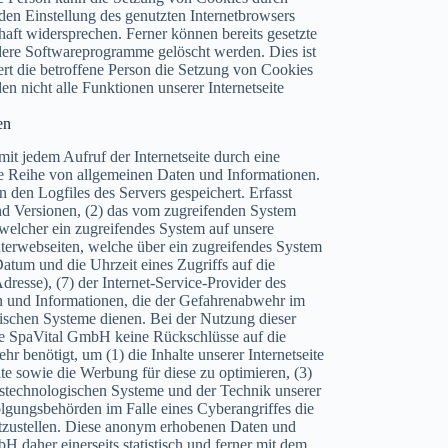
enden Einstellung des genutzten Internetbrowsers
aft widersprechen. Ferner können bereits gesetzte
ndere Softwareprogramme gelöscht werden. Dies ist
ert die betroffene Person die Setzung von Cookies
n nicht alle Funktionen unserer Internetseite
en
mit jedem Aufruf der Internetseite durch eine
ine Reihe von allgemeinen Daten und Informationen.
den Logfiles des Servers gespeichert. Erfasst
d Versionen, (2) das vom zugreifenden System
 welcher ein zugreifendes System auf unsere
Unterwebseiten, welche über ein zugreifendes System
Datum und die Uhrzeit eines Zugriffs auf die
Adresse), (7) der Internet-Service-Provider des
n und Informationen, die der Gefahrenabwehr im
gischen Systeme dienen. Bei der Nutzung dieser
ive SpaVital GmbH keine Rückschlüsse auf die
r benötigt, um (1) die Inhalte unserer Internetseite
eite sowie die Werbung für diese zu optimieren, (3)
onstechnologischen Systeme und der Technik unserer
folgungsbehörden im Falle eines Cyberangriffes die
itzustellen. Diese anonym erhobenen Daten und
 daher einerseits statistisch und ferner mit dem