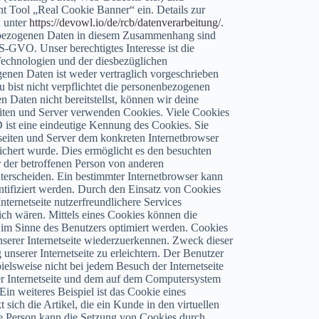
nt Tool „Real Cookie Banner“ ein. Details zur
u unter
https://devowl.io/de/rcb/datenverarbeitung/
.
nbezogenen Daten in diesem Zusammenhang sind
DS-GVO. Unser berechtigtes Interesse ist die
Technologien und der diesbezüglichen
genen Daten ist weder vertraglich vorgeschrieben
 bist nicht verpflichtet die personenbezogenen
 Daten nicht bereitstellst, können wir deine
seiten und Server verwenden Cookies. Viele Cookies
 ist eine eindeutige Kennung des Cookies. Sie
tseiten und Server dem konkreten Internetbrowser
chert wurde. Dies ermöglicht es den besuchten
r der betroffenen Person von anderen
nterscheiden. Ein bestimmter Internetbrowser kann
ntifiziert werden. Durch den Einsatz von Cookies
ternetseite nutzerfreundlichere Services
lich wären. Mittels eines Cookies können die
e im Sinne des Benutzers optimiert werden. Cookies
nserer Internetseite wiederzuerkennen. Zweck dieser
nserer Internetseite zu erleichtern. Der Benutzer
pielsweise nicht bei jedem Besuch der Internetseite
er Internetseite und dem auf dem Computersystem
n weiteres Beispiel ist das Cookie eines
ich die Artikel, die ein Kunde in den virtuellen
ne Person kann die Setzung von Cookies durch