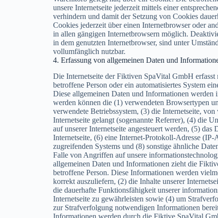
unsere Internetseite jederzeit mittels einer entsprech
verhindern und damit der Setzung von Cookies dauerh
Cookies jederzeit über einen Internetbrowser oder a
in allen gängigen Internetbrowsern möglich. Deaktivi
in dem genutzten Internetbrowser, sind unter Umstände
vollumfänglich nutzbar.
4. Erfassung von allgemeinen Daten und Information
Die Internetseite der Fiktiven SpaVital GmbH erfasst 
betroffene Person oder ein automatisiertes System e
Diese allgemeinen Daten und Informationen werden in 
werden können die (1) verwendeten Browsertypen un
verwendete Betriebssystem, (3) die Internetseite, von
Internetseite gelangt (sogenannte Referrer), (4) die 
auf unserer Internetseite angesteuert werden, (5) das 
Internetseite, (6) eine Internet-Protokoll-Adresse (IP-
zugreifenden Systems und (8) sonstige ähnliche Date
Falle von Angriffen auf unsere informationstechnolo
allgemeinen Daten und Informationen zieht die Fikt
betroffene Person. Diese Informationen werden vielmeh
korrekt auszuliefern, (2) die Inhalte unserer Internets
die dauerhafte Funktionsfähigkeit unserer informati
Internetseite zu gewährleisten sowie (4) um Strafver
zur Strafverfolgung notwendigen Informationen bere
Informationen werden durch die Fiktive SpaVital GmbH