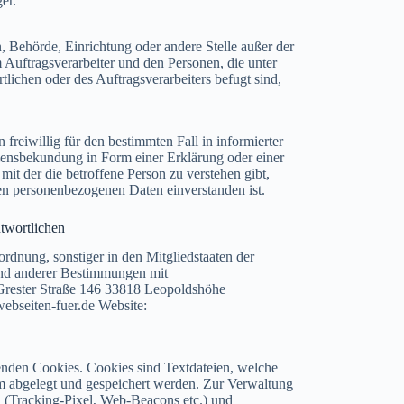
er.
son, Behörde, Einrichtung oder andere Stelle außer der
 Auftragsverarbeiter und den Personen, die unter
lichen oder des Auftragsverarbeiters befugt sind,
 freiwillig für den bestimmten Fall in informierter
ensbekundung in Form einer Erklärung oder einer
mit der die betroffene Person zu verstehen gibt,
nden personenbezogenen Daten einverstanden ist.
ntwortlichen
rdnung, sonstiger in den Mitgliedstaaten der
nd anderer Bestimmungen mit
e Grester Straße 146 33818 Leopoldshöhe
ebseiten-fuer.de Website:
enden Cookies. Cookies sind Textdateien, welche
m abgelegt und gespeichert werden. Zur Verwaltung
 (Tracking-Pixel, Web-Beacons etc.) und