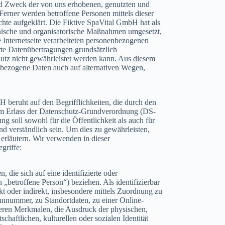
nd Zweck der von uns erhobenen, genutzten und
erner werden betroffene Personen mittels dieser
hte aufgeklärt. Die Fiktive SpaVital GmbH hat als
chnische und organisatorische Maßnahmen umgesetzt,
 Internetseite verarbeiteten personenbezogenen
rte Datenübertragungen grundsätzlich
hutz nicht gewährleistet werden kann. Aus diesem
enbezogene Daten auch auf alternativen Wegen,
 beruht auf den Begrifflichkeiten, die durch den
im Erlass der Datenschutz-Grundverordnung (DS-
soll sowohl für die Öffentlichkeit als auch für
d verständlich sein. Um dies zu gewährleisten,
erläutern. Wir verwenden in dieser
griffe:
 die sich auf eine identifizierte oder
n „betroffene Person“) beziehen. Als identifizierbar
kt oder indirekt, insbesondere mittels Zuordnung zu
nnummer, zu Standortdaten, zu einer Online-
ren Merkmalen, die Ausdruck der physischen,
chaftlichen, kulturellen oder sozialen Identität