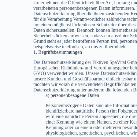
Unternehmen die Öffentlichkeit über Art, Umfang u
verarbeiteten personenbezogenen Daten informieren. F
Datenschutzerklärung über die ihnen zustehenden Rec
für die Verarbeitung Verantwortlicher zahlreiche te
um einen möglichst lückenlosen Schutz der über diese
Daten sicherzustellen. Dennoch können Internetbasie
Sicherheitslücken aufweisen, sodass ein absoluter Sc
Grund steht es jeder betroffenen Person frei, person
beispielsweise telefonisch, an uns zu übermitteln.
1. Begriffsbestimmungen
Die Datenschutzerklärung der Fiktiven SpaVital GmbH
Europäischen Richtlinien- und Verordnungsgeber be
GVO) verwendet wurden. Unsere Datenschutzerklärung 
unsere Kunden und Geschäftspartner einfach lesbar un
möchten wir vorab die verwendeten Begrifflichkeiten 
Datenschutzerklärung unter anderem die folgenden Be
a) personenbezogene Daten
Personenbezogene Daten sind alle Informationen,
identifizierbare natürliche Person (im Folgende
wird eine natürliche Person angesehen, die dire
einer Kennung wie einem Namen, zu einer Ken
Kennung oder zu einem oder mehreren besonde
physiologischen, genetischen, psychischen, wirts