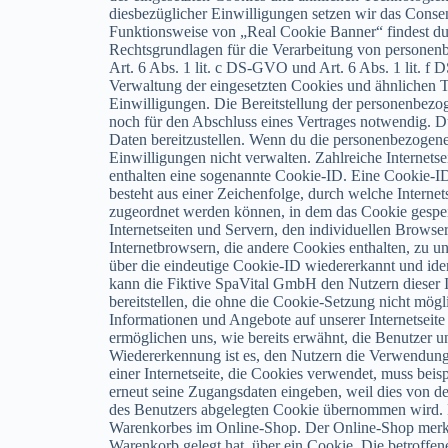
diesbezüglicher Einwilligungen setzen wir das Conse
Funktionsweise von „Real Cookie Banner“ findest d
Rechtsgrundlagen für die Verarbeitung von persone
Art. 6 Abs. 1 lit. c DS-GVO und Art. 6 Abs. 1 lit. f 
Verwaltung der eingesetzten Cookies und ähnlichen 
Einwilligungen. Die Bereitstellung der personenbezo
noch für den Abschluss eines Vertrages notwendig. Du
Daten bereitzustellen. Wenn du die personenbezogenen
Einwilligungen nicht verwalten. Zahlreiche Internet
enthalten eine sogenannte Cookie-ID. Eine Cookie-ID
besteht aus einer Zeichenfolge, durch welche Interne
zugeordnet werden können, in dem das Cookie gespei
Internetseiten und Servern, den individuellen Browse
Internetbrowsern, die andere Cookies enthalten, zu u
über die eindeutige Cookie-ID wiedererkannt und ide
kann die Fiktive SpaVital GmbH den Nutzern dieser In
bereitstellen, die ohne die Cookie-Setzung nicht mög
Informationen und Angebote auf unserer Internetseit
ermöglichen uns, wie bereits erwähnt, die Benutzer u
Wiedererkennung ist es, den Nutzern die Verwendung u
einer Internetseite, die Cookies verwendet, muss beis
erneut seine Zugangsdaten eingeben, weil dies von d
des Benutzers abgelegten Cookie übernommen wird. Ei
Warenkorbes im Online-Shop. Der Online-Shop merkt s
Warenkorb gelegt hat, über ein Cookie. Die betroffe